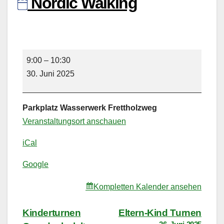
Nordic Walking
Nordic
9:00
–
10:30
Walking
30. Juni 2025
Parkplatz Wasserwerk Frettholzweg
Veranstaltungsort anschauen
iCal
Google
Kompletten Kalender ansehen
Beitragsnavigation
Kinderturnen
Eltern-Kind Turnen