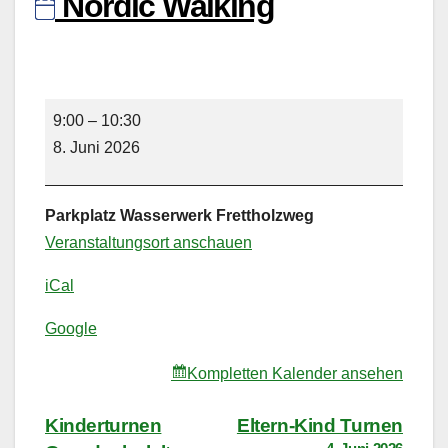
Nordic Walking
Nordic
9:00
–
10:30
Walking
8. Juni 2026
Parkplatz Wasserwerk Frettholzweg
Veranstaltungsort anschauen
iCal
Google
Kompletten Kalender ansehen
Beitragsnavigation
Kinderturnen
Eltern-Kind Turnen