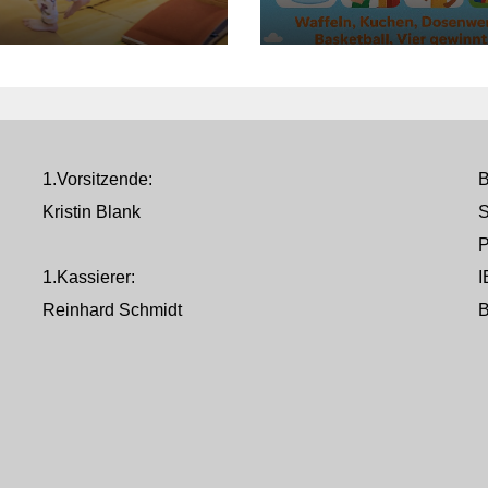
sucht!
mit Kinderspielfes
1.Vorsitzende:
B
Kristin Blank
S
P
1.Kassierer:
I
Reinhard Schmidt